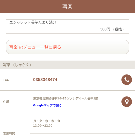
写楽
エシャレット長芋たまり漬け
500円 （税抜）
写楽 のメニュー一覧に戻る
写楽 （しゃらく）
0358348474
TEL
東京都台東区谷中3-9-15ヴァナディール谷中1階
住所
Googleマップで開く
月・火・水・木・金
12:00〜22:00
営業時間