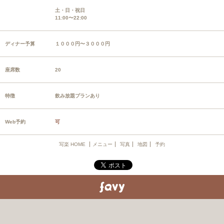
土・日・祝日
11:00〜22:00
ディナー予算
１０００円〜３０００円
座席数
20
特徴
飲み放題プランあり
Web予約
可
写楽 HOME
メニュー
写真
地図
予約