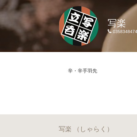
写楽
035834847
辛・辛手羽先
写楽 （しゃらく）