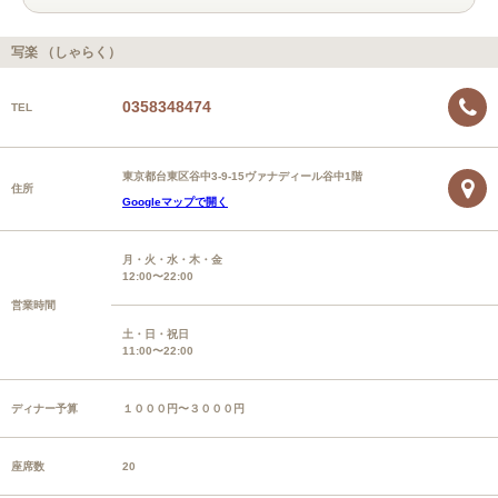
写楽 （しゃらく）
0358348474
TEL
東京都台東区谷中3-9-15ヴァナディール谷中1階
住所
Googleマップで開く
月・火・水・木・金
12:00〜22:00
営業時間
土・日・祝日
11:00〜22:00
ディナー予算
１０００円〜３０００円
座席数
20